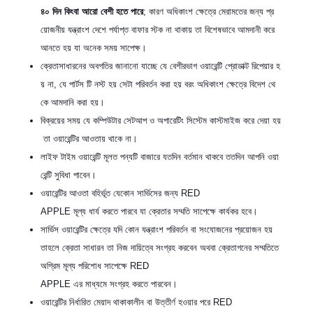
৪০
দিন
কিংবা
আরো
বেশী
হতে
পারে
; কারণ অধিকাংশ ক্ষেত্রে মেরামতের জন্য প্র
য়োজনীয় যন্ত্রাংশ দেশে পর্যাপ্ত বাফার স্টক না থাকায় তা বিশেষভাবে আমদানী করে
আনতে হয় যা অনেক সময় সাপেক্ষ।
ক্রেতাসাধারনের অবগতির জানানো যাচ্ছে যে বেশীরভাগ ওয়ারেন্টি প্রোডাক্ট রিপেয়ার হ
য় না, যে পার্টস টি নস্ট হয় সেটা পরিবর্তন করা হয় বরং অধিকাংশ ক্ষেত্রে বিদেশ থে
কে আমদানি করা হয়।
বিক্রয়ের সময় যে কম্পিউটার সেটআপ ও অপারেটিং সিস্টেম কাস্টমাইজ করে দেয়া হয়
তা ওয়ারেন্টির আওতায় থাকে না।
লাইফ টাইম ওয়ারেন্টি মূলত পন্যটি বাজারে যতদিন বর্তমান থাকবে ততদিন আপনি ওয়া
রেন্টি সুবিধা পাবেন।
ওয়ারেন্টির আওতা বহির্ভূত যেকোন সার্ভিসের জন্য RED
APPLE মূল্য ধার্য করতে পারবে যা ক্রেতার সম্মতি সাপেক্ষে কার্যকর হবে।
সার্ভিস ওয়ারেন্টির ক্ষেত্রে যদি কোন যন্ত্রাংশ পরিবর্তন বা সংযোজনের প্রয়োজন হয়
তাহলে ক্রেতা সাধারন তা নিজ দায়িত্বে সংগ্রহ করবেন অথবা ক্রেতাগনের সম্মতিতে
অগ্রিম মূল্য পরিশোধ সাপেক্ষে RED
APPLE এর মাধ্যমে সংগ্রহ করতে পারবেন।
ওয়ারেন্টির নির্ধারিত মেয়াদ থাকাকালীন বা উত্তীর্ণ হওয়ার পরে RED