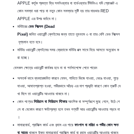
APPLE কর্তৃক প্রদত্ত ফ্রি সফটওয়্যার বা হার্ডওয়্যার টিউনিংএ যদি প্রোডাক্ট এ
কোন সমস্যা ধরা পড়ে বা নতুন কোন সমস্যার সৃষ্টি হয় তার দায়ভার RED
APPLE এর উপর বর্তাবে না।
মনিটরের
ডেড
পিক্সেল
(Dead
Pixel)
জনিত ওয়ারেন্টি ক্লেইমের জন্য তাতে ন্যূনতম ৩ বা তার বেশি ডেড পিক্সেল
দৃশ্যমান হতে হবে।
মনিটর ওয়ারেন্টি ক্লেইমের সময় ক্রেতাকে মনিটর বক্স সাথে নিয়ে আসতে অনুরোধ ক
রা হচ্ছে।
যেসকল ক্ষেত্রে ওয়ারেন্টি কার্যকর হবে না বা শর্তসাপেক্ষে পেতে পারেন
অসতর্ক ভাবে ব্যবহারজনিত কারনে যেমন, পানিতে ভিজে যাওয়া, ভেঙে যাওয়া, পুড়ে
যাওয়া, আঘাতপ্রাপ্ত হওয়া, গভীরভাবে আঁচড় এর দাগ প্রভৃতি কারণে কোন ত্রুটি দে
খা দিলে তা ওয়ারেন্টির আওতায় থাকবে না।
কোন পণ্যের
সিরিয়াল
বা
সিরিয়াল
স্টিকার
আংশিক বা সম্পূর্ণরূপে মুছে গেলে, উঠে গে
লে বা যেকোন কারণে ক্ষতিগ্রস্ত হলে তখন পণ্যটি আর ওয়ারেন্টির আওতায় পড়বে না
।
মাদারবোর্ড, গ্রাফিক্স কার্ড এবং র‌্যাম এর গায়ে
ফাংগাস
বা
মরিচা
ও
গভীর
কোন
ক্ষত
বা
আচড়
থাকলে উক্ত মাদারবোর্ড গ্রাফিক্স কার্ড বা র‌্যাম ওয়ারেন্টির আওতায় থাকবে