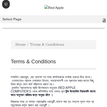
Select Page
Home
/
Terms & Conditions
Terms & Conditions
সম্মানিত ক্রেতাবৃন্দ, রেড অ্যাপল সব সময় কাস্টমারদের সর্বোচ্চ গুরুত্ব দিয়ে থাকে।
এতদসত্বেও গ্রাহক সেবারমান উন্নত, সময়োপযোগী এবং দ্রুততর করার জন্যে কিছু
নিয়ম কানুন মেনে কার্য পরিচালনা করতে হয়।
সন্মানিত গ্রাহকগনের প্রতি বিশেষভাবে অনুরোধ RED APPLE
COMPUTER’S থেকে কম্পিউটার পণ্য কেনার পূর্বে
নিন্ম
উল্লেখিত
নিয়মাবলি
ভালো
ভাবে
অনুসরণ
করিবার
জন্য
অনুরধ রইল ।
বিক্রয়ের সময় যে সমস্ত প্রোডাক্টের ওয়ারেন্টি ঘোষণা করা হয় সেগুলো মূলত পন্য প্র
স্তুতকারক কর্তৃক প্রদান করা ওয়ারেন্টি ।