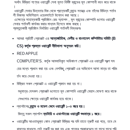
অর্থাৎ বিক্রিত পণ্যের ওয়ারেন্টি সেবা মূলত নির্দিষ্ট ব্রান্ডের মূল কোম্পানী বহন করে থাকে
।
ওয়ারেন্টি সেবার ভিন্নতার দিক থেকে প্রত্যেকটি ব্র্যান্ড সতন্ত্র এবং তাঁদের বিভিন্ন শর্তাব
লী নিজস্ব অফিশিয়াল ওয়েবসাইটে উল্লেখ করা আছে।
এক্ষেত্রে সাহায্যকারী প্রতিষ্ঠান রেড অ্যাপল , মূল ব্রান্ডের কোম্পানি গুলোর ওয়ারেন্টি
সেবার শর্তাবলী কার্যকর করার মাধ্যম হিসেবে কাজ করছে।
প্রস্তুতকারী প্রতিষ্ঠান নির্ধারিত ওয়ারেন্টি শর্তাবলী নিম্নরূপঃ
আমরা প্রতিটি প্রোডাক্ট এর
আন্তর্জাতিক
,
দেশীয়
ও
বাংলাদেশ
কম্পিউটার
সমিতি
(B
CS)
কর্তৃক
প্রদত্ত
ওয়ারেন্টি
নীতিমালা
অনুসরন
করি।
RED APPLE
COMPUTER’S. কর্তৃক আমদানিকৃ্ত অধিকাংশ প্রোডাক্ট এর ওয়ারেন্টি স্বল্প সম
য়ের মধ্যে প্রধান করা হয় এবং বেশকিছু প্রোডাক্ট এর অভিযোগ আসা মাত্র তা পরিব
র্তন করে দেওয়া হয়।
বিক্রিত সকল প্রোডাক্ট এ ওয়ারেন্টি প্রদান করা হয় না।
শুধুমাত্র যেসকল প্রোডাক্ট গুলোতে মূল কোম্পানি ওয়ারেন্টি মেয়াদ ঘোষণা করে থাকে
সেগুলোর ক্ষেত্রে ওয়ারেন্টি কার্যকর হয়ে থাকে।
ল্যাপটপের
ব্র্যান্ড
ও
মডেল
ভেদে
ওয়ারেন্টি
১
–
৩
বছর
হয়।
কিন্তু সকল ল্যাপটপ
ব্যাটারি
ও
এডাপ্টারের
ওয়ারেন্টি
শুধমাত্র
১
বছর
।
ওয়ারেন্টির আওতাভুক্ত কোন প্রোডাক্ট বিক্রির পর যদি তাতে ত্রুটি ধরা পড়ে, তবে মে
রামতের মাধ্যমে সেই ত্রুটি দূর করা হয় এবং পন্যের প্রকারভেদে তা সাথে সাথে পরি