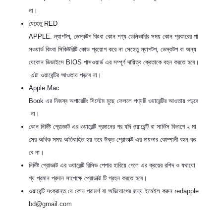
না।
যেহেতু RED
APPLE. ল্যাপটপ, ডেস্কটপ কিংবা কোন পণ্য ডেলিভারির সময় কোন প্রকারের পা
সওয়ার্ড কিংবা সিকিউরিটি কোড প্রয়োগ করে না সেহেতু ল্যাপটপ, ডেস্কটপ বা অন্য
যেকোন ডিভাইসে BIOS পাসওয়ার্ড এর সম্পূর্ণ দায়িত্ব ক্রেতাকে বহন করতে হবে।
এটা ওয়ারেন্টির আওতায় পড়বে না।
Apple Mac
Book এর নিজস্ব অপারেটিং সিস্টেম মুছে ফেললে পণ্যটি ওয়ারেন্টির আওতায় পড়বে
না।
কোন নির্দিষ্ট প্রোডাক্ট এর ওয়ারেন্টি প্রদানের পর যদি ওয়ারেন্টি বা সার্ভিস বিভাগে ২ মা
সের অধিক সময় অতিবাহিত হয় তবে উক্ত প্রোডাক্ট এর দায়ভার কোম্পানী বহন কর
বে না।
নির্দিষ্ট প্রোডাক্ট এর ওয়ারেন্টি রিসিভ পেপার হারিয়ে গেলে এর ক্রয়ের রশিদ ও যথাযো
গ্য প্রমান প্রদান সাপেক্ষে প্রোডাক্ট টি গ্রহন করতে হবে।
ওয়ারেন্টি সংক্রান্ত যে কোন পরামর্শ বা অভিযোগের জন্য ইমেইল করুন
redapple
bd@gmail.com